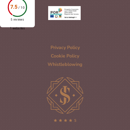
7.5
/
10
5 reviews
1 websites
Privacy Policy
Cookie Policy
Whistleblowing