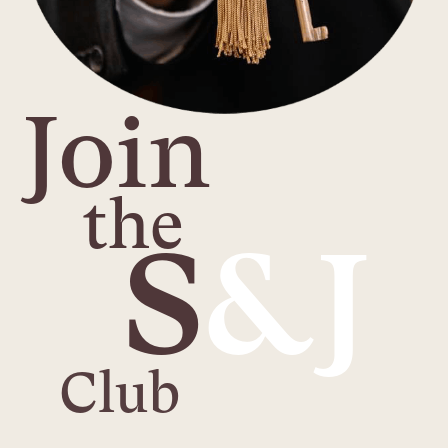
Join
the
S
&J
Club