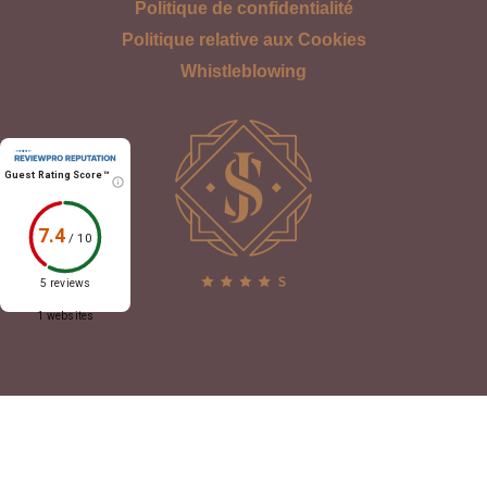
Politique de confidentialité
Politique relative aux Cookies
Whistleblowing
Guest Rating Score™
7.4
/
10
5 reviews
1 websites