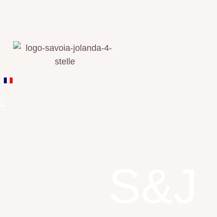
Join
the
S&J