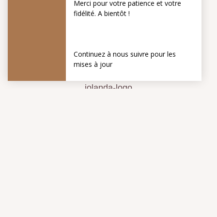
⟵ Junior Suite
Classic ⟶
Hotel S&J